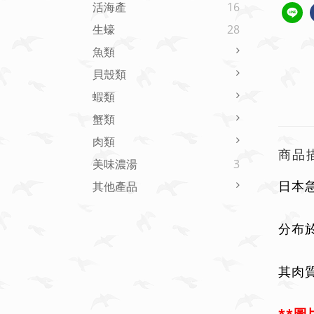
活海產
16
生蠔
28
魚類
貝殼類
蝦類
蟹類
肉類
商品
美味濃湯
3
其他產品
日本
分布
其肉