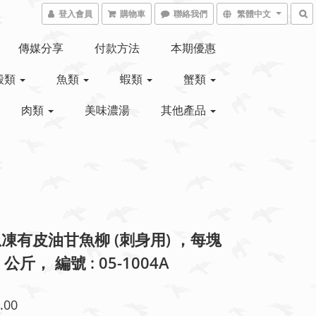
登入會員
購物車
聯絡我們
繁體中文
傳媒分享
付款方法
本期優惠
殼類
魚類
蝦類
蟹類
肉類
美味濃湯
其他產品
凍有皮油甘魚柳 (刺身用) ，每塊
 2 公斤， 編號 : 05-1004A
.00