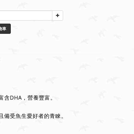
物車
DHA
富含
，營養豐富。
且備受魚生愛好者的青睞。