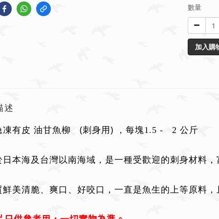
數量
加入購
描述
(
)
急凍
有皮
油甘魚柳
刺身用
，每塊1.5 - 2 公斤
於日本海及台灣以南海域，是一種受歡迎的刺身材料，
質鮮美清脆、爽口、
好
咬
口
，一直是魚生的上等原料，