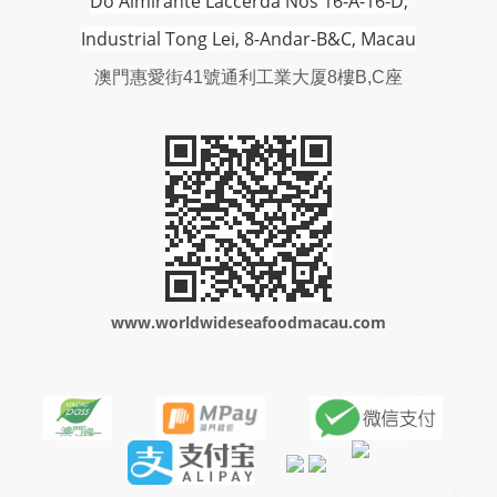
Do Almirante Laccerda Nos 16-A-16-D,
Industrial Tong Lei, 8-Andar-B&C, Macau
澳門
惠愛街41號通利工業大厦8樓B,C座
www.worldwideseafoodmacau.com