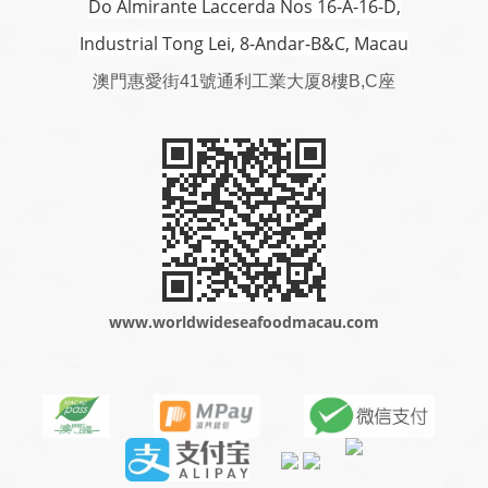
Do Almirante Laccerda Nos 16-A-16-D,
Industrial Tong Lei, 8-Andar-B&C, Macau
澳門
惠愛街41號通利工業大厦8樓B,C座
www.worldwideseafoodmacau.com