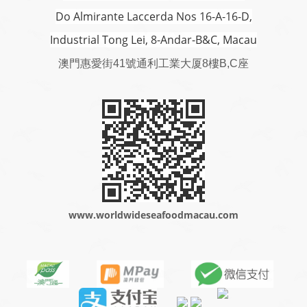
Do Almirante Laccerda Nos 16-A-16-D,
Industrial Tong Lei, 8-Andar-B&C, Macau
澳門
惠愛街41號通利工業大厦8樓B,C座
www.worldwideseafoodmacau.com