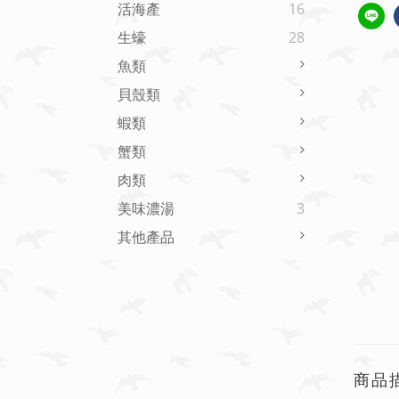
活海產
16
生蠔
28
魚類
貝殼類
蝦類
蟹類
肉類
美味濃湯
3
其他產品
商品