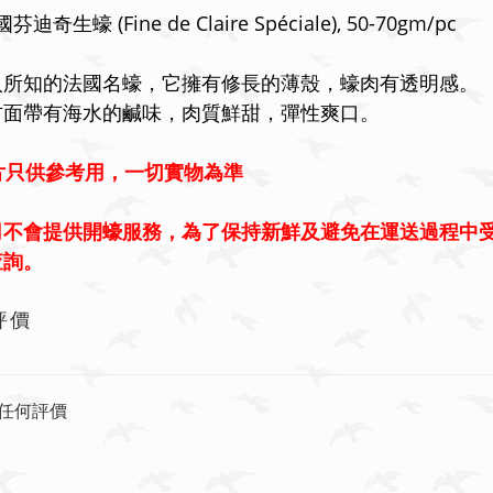
法國芬迪奇生蠔
(Fine de Claire Sp
é
ciale), 50-70
gm/pc
人所知的法國名蠔
，它擁有修長的薄殼，蠔肉有透明感
。
方面帶有海水的鹹味，肉質鮮甜，彈性爽口。
片只供參考用，一切實物為準
司不會提供開蠔服務，為了保持新鮮及避免在運送過程中
查詢。
評價
任何評價