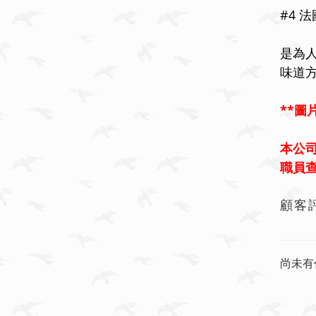
#4 
是為
味道
**
圖
本公
職員
顧客
尚未有