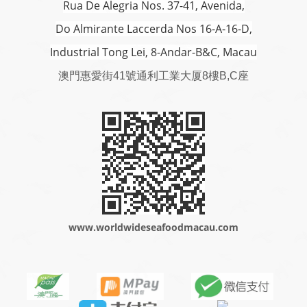
Rua De Alegria Nos. 37-41, Avenida,
Do Almirante Laccerda Nos 16-A-16-D,
Industrial Tong Lei, 8-Andar-B&C, Macau
澳門
惠愛街41號通利工業大厦8樓B,C座
www.worldwideseafoodmacau.com